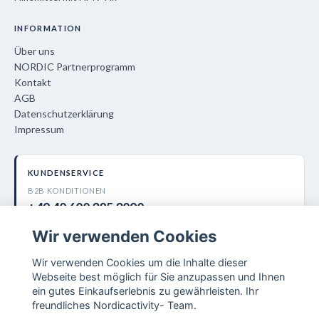
INFORMATION
Über uns
NORDIC Partnerprogramm
Kontakt
AGB
Datenschutzerklärung
Impressum
KUNDENSERVICE
B2B KONDITIONEN
+49 40 600 385 3090
Wir verwenden Cookies
info@nordiccare.de
Nordic Activity AB
Wir verwenden Cookies um die Inhalte dieser
Lokegatan 5, 263 37 Höganäs (SE)
Webseite best möglich für Sie anzupassen und Ihnen
ein gutes Einkaufserlebnis zu gewährleisten. Ihr
freundliches Nordicactivity- Team.
Versorgungsbereiche: Sanitätshäuser · Kliniker & Reha-Zentren ·