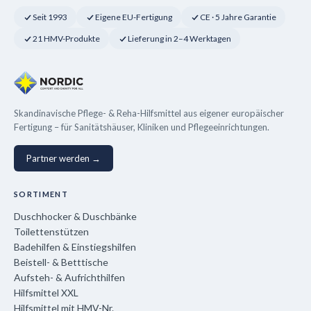
Seit 1993
Eigene EU-Fertigung
CE · 5 Jahre Garantie
21 HMV-Produkte
Lieferung in 2–4 Werktagen
Skandinavische Pflege- & Reha-Hilfsmittel aus eigener europäischer
Fertigung – für Sanitätshäuser, Kliniken und Pflegeeinrichtungen.
Partner werden →
SORTIMENT
Duschhocker & Duschbänke
Toilettenstützen
Badehilfen & Einstiegshilfen
Beistell- & Betttische
Aufsteh- & Aufrichthilfen
Hilfsmittel XXL
Hilfsmittel mit HMV-Nr.