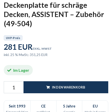
Deckenplatte für schräge
Decken, ASSISTENT – Zubehör
(49-504)
UVP-Preis
281 EUR
EXKL. MWST
inkl. 25 % MwSt.: 351,25 EUR
Im Lager
IN DEN WARENKORB
Seit 1993
CE
5 Jahre
EU
Eigenproduktion
zertifiziert
Garantie
Made in Europe