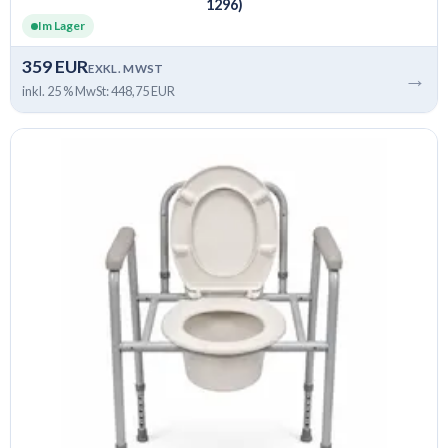
1296)
Im Lager
359 EUR
EXKL. MWST
→
inkl. 25 % MwSt: 448,75 EUR