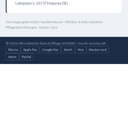
Lokegatan 5, 263 37 Höganäs (SE)
Versorgungsbereiche: Sanitätshäuser · Kliniker & Reha-Zentren ·
Pflegeeinrichtungen · Home-Care
© 2026 Hilfsmittel für Reha & Pflege | NORDIC · Nordic Activity AB
Klarna
Apple Pay
Google Pay
Swish
Visa
Mastercard
Amex
PayPal