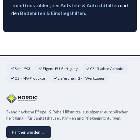
Toilettenstühlen
, den
Aufsteh- & Aufrichthilfen
und
den
Badehilfen & Einstiegshilfen
.
Seit 1993
Eigene EU-Fertigung
CE · 5 Jahre Garantie
21 HMV-Produkte
Lieferung in 2–4 Werktagen
Skandinavische Pflege- & Reha-Hilfsmittel aus eigener europäischer
Fertigung – für Sanitätshäuser, Kliniken und Pflegeeinrichtungen.
Partner werden →