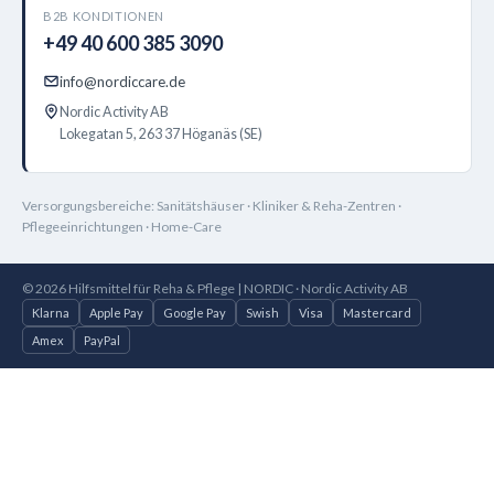
B2B KONDITIONEN
+49 40 600 385 3090
info@nordiccare.de
Nordic Activity AB
Lokegatan 5, 263 37 Höganäs (SE)
Versorgungsbereiche: Sanitätshäuser · Kliniker & Reha-Zentren ·
Pflegeeinrichtungen · Home-Care
© 2026 Hilfsmittel für Reha & Pflege | NORDIC · Nordic Activity AB
Klarna
Apple Pay
Google Pay
Swish
Visa
Mastercard
Amex
PayPal