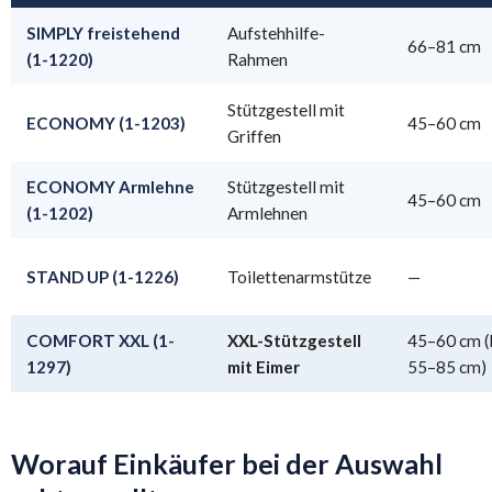
SIMPLY freistehend
Aufstehhilfe-
66–81 cm
(1-1220)
Rahmen
Stützgestell mit
ECONOMY (1-1203)
45–60 cm
Griffen
ECONOMY Armlehne
Stützgestell mit
45–60 cm
(1-1202)
Armlehnen
STAND UP (1-1226)
Toilettenarmstütze
—
COMFORT XXL (1-
XXL-Stützgestell
45–60 cm (
1297)
mit Eimer
55–85 cm)
Worauf Einkäufer bei der Auswahl