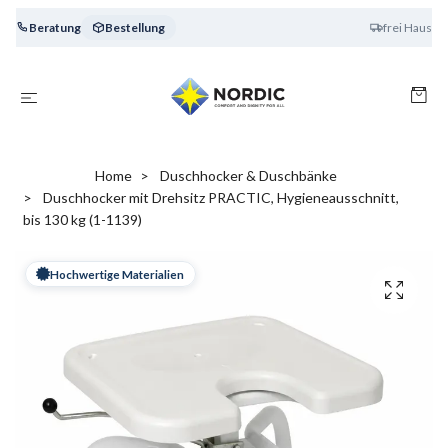
Beratung
Bestellung
frei Haus
Home
Duschhocker & Duschbänke
Duschhocker mit Drehsitz PRACTIC, Hygieneausschnitt,
bis 130 kg (1-1139)
Hochwertige Materialien
Handfertigung in Europa