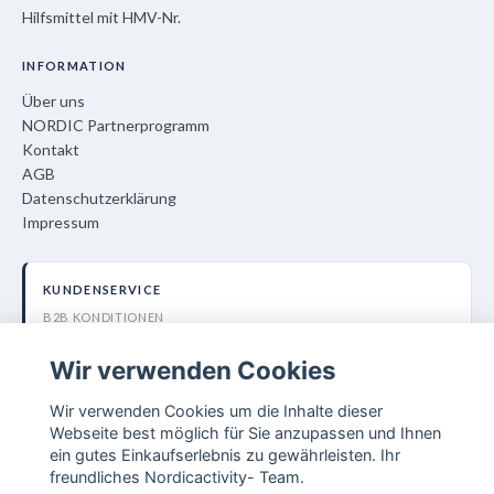
Hilfsmittel mit HMV-Nr.
INFORMATION
Über uns
NORDIC Partnerprogramm
Kontakt
AGB
Datenschutzerklärung
Impressum
KUNDENSERVICE
B2B KONDITIONEN
+49 40 600 385 3090
Wir verwenden Cookies
info@nordiccare.de
Wir verwenden Cookies um die Inhalte dieser
Nordic Activity AB
Webseite best möglich für Sie anzupassen und Ihnen
Lokegatan 5, 263 37 Höganäs (SE)
ein gutes Einkaufserlebnis zu gewährleisten. Ihr
freundliches Nordicactivity- Team.