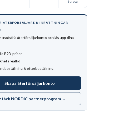
Europa
R ÅTERFÖRSÄLJARE & INRÄTTNINGAR
o
stnadsfria återförsäljarkonto och lås upp dina
lla B2B-priser
ghet i realtid
inebeställning & efterbeställning
Skapa återförsäljarkonto
ptäck NORDIC partnerprogram →