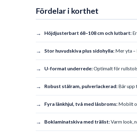
Fördelar i korthet
→
Höjdjusterbart 68–108 cm och lutbart:
Er
→
Stor huvudskiva plus sidohylla:
Mer yta – l
→
U-format underrede:
Optimalt för rullstol
→
Robust stålram, pulverlackerad:
Bär upp ti
→
Fyra länkhjul, två med låsbroms:
Mobilt oc
→
Boklaminatskiva med trälist:
Varm look, nö