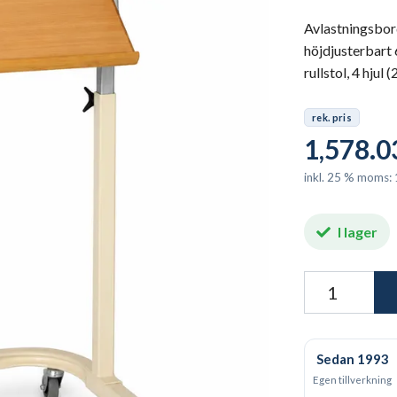
Avlastningsbor
höjdjusterbart
rullstol, 4 hjul
rek. pris
1,578.0
inkl. 25 % moms:
I lager
Sedan 1993
Egen tillverkning