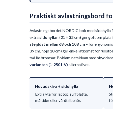
Praktiskt avlastningsbord för
Avlastningsbordet NORDIC bok med sidohylla för
extra
sidohyllan (21 × 32 cm)
ger gott om plats f
steglöst mellan 68 och 108 cm
– för ergonomisk
39 cm, höjd 10 cm) ger enkel åtkomst för rullstol
två låsbromsar. Boklaminatskivan med skyddande t
varianten (1-2501-V)
alternativet.
Huvudskiva + sidohylla
Hö
Extra yta för laptop, surfplatta,
St
måltider eller vårdtillbehör.
fö