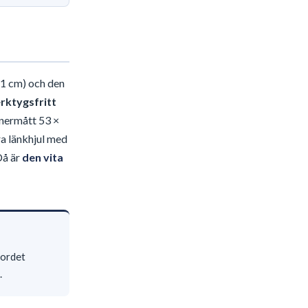
41 cm) och den
rktygsfritt
nermått 53 ×
ra länkhjul med
Då är
den vita
bordet
.