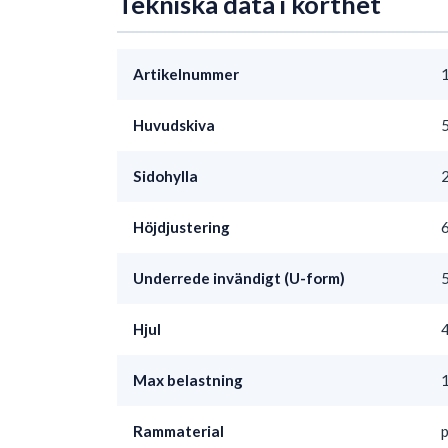
Tekniska data i korthet
Artikelnummer
Huvudskiva
5
Sidohylla
Höjdjustering
6
Underrede invändigt (U-form)
5
Hjul
4
Max belastning
Rammaterial
p