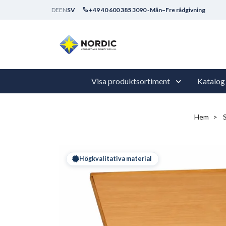
DE
EN
SV
+49 40 600 385 3090 · Mån–Fre rådgivning
Visa produktsortiment
Katalog
Hem
Högkvalitativa material