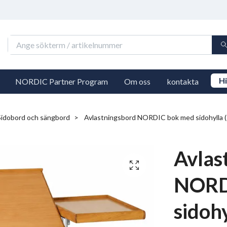
Hi
NORDIC Partner Program
Om oss
kontakta
Sidobord och sängbord
Avlastningsbord NORDIC bok med sidohylla (
Avlas
NORD
sidoh