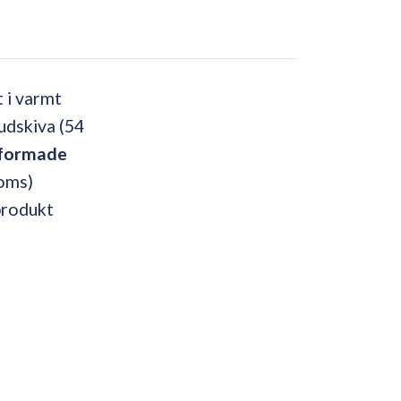
 i varmt
udskiva (54
formade
roms)
produkt