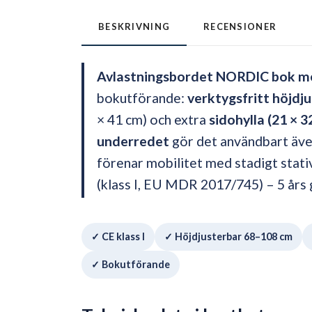
BESKRIVNING
RECENSIONER
Avlastningsbordet NORDIC bok me
bokutförande:
verktygsfritt höjdj
× 41 cm) och extra
sidohylla (21 × 3
underredet
gör det användbart även
förenar mobilitet med stadigt stati
(klass I, EU MDR 2017/745) – 5 års 
✓ CE klass I
✓ Höjdjusterbar 68–108 cm
✓ Bokutförande