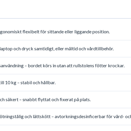
gonomiskt flexibelt för sittande eller liggande position.
aptop och dryck samtidigt, eller måltid och vårdtillbehör.
sanvändning – bordet körs in utan att rullstolens fötter krockar.
ll 10 kg – stabil och hållbar.
h säkert – snabbt flyttat och fixerat på plats.
tningstålig och lättskött – avtorkningsdesinficerbar för vård- oc