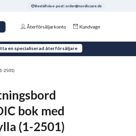
Beställ via e-post: order@nordiccare.de
Återförsäljarkonto
Kundvagn
tta en specialiserad återförsäljare
1-2501)
tningsbord
IC bok med
ylla (1-2501)