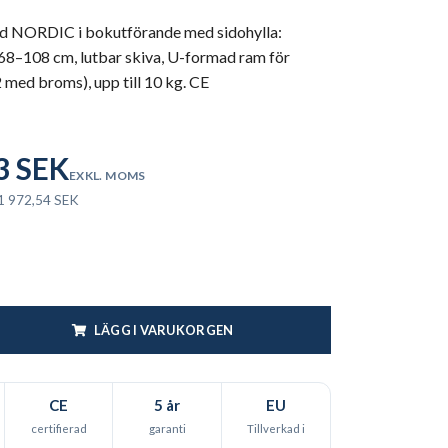
d NORDIC i bokutförande med sidohylla:
 68–108 cm, lutbar skiva, U-formad ram för
 (2 med broms), upp till 10 kg. CE
3 SEK
EXKL. MOMS
 1 972,54 SEK
LÄGG I VARUKORGEN
CE
5 år
EU
certifierad
garanti
Tillverkad i