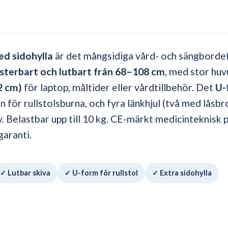
d sidohylla
är det mångsidiga vård- och sängbordet
usterbart och lutbart från 68–108 cm
, med stor huv
2 cm)
för laptop, måltider eller vårdtillbehör. Det
U-
 för rullstolsburna, och fyra länkhjul (två med låsb
v. Belastbar upp till 10 kg. CE-märkt medicinteknisk 
garanti.
✓ Lutbar skiva
✓ U-form för rullstol
✓ Extra sidohylla