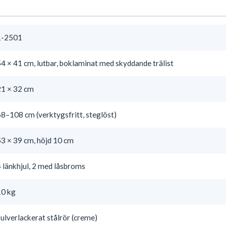
1-2501
4 × 41 cm, lutbar, boklaminat med skyddande trälist
21 × 32 cm
8–108 cm (verktygsfritt, steglöst)
3 × 39 cm, höjd 10 cm
 länkhjul, 2 med låsbroms
10 kg
ulverlackerat stålrör (creme)