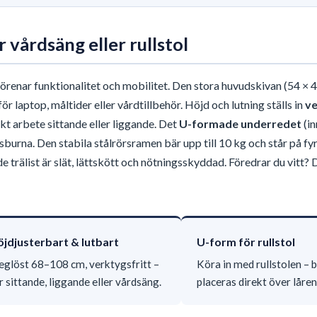
 vårdsäng eller rullstol
enar funktionalitet och mobilitet. Den stora huvudskivan (54 × 
ör laptop, måltider eller vårdtillbehör. Höjd och lutning ställs in
ve
t arbete sittande eller liggande. Det
U-formade underredet
(in
sburna. Den stabila stålrörsramen bär upp till 10 kg och står på fy
rälist är slät, lättskött och nötningsskyddad. Föredrar du vitt? 
jdjusterbart & lutbart
U-form för rullstol
eglöst 68–108 cm, verktygsfritt –
Köra in med rullstolen – 
r sittande, liggande eller vårdsäng.
placeras direkt över låren