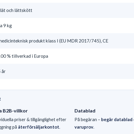
lät och lättskött
a 9 kg
medicinteknisk produkt klass I (EU MDR 2017/745), CE
00 % tillverkad i Europa
 år
R
a B2B-villkor
Datablad
viduella priser & tillgänglighet efter
På begäran –
begär datablad 
ggning på
återförsäljarkontot
.
varuprov
.