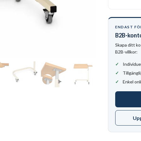
ENDAST FÖ
B2B-kont
Skapa ditt ko
B2B-villkor:
Individue
Tillgängli
Enkel onl
Up