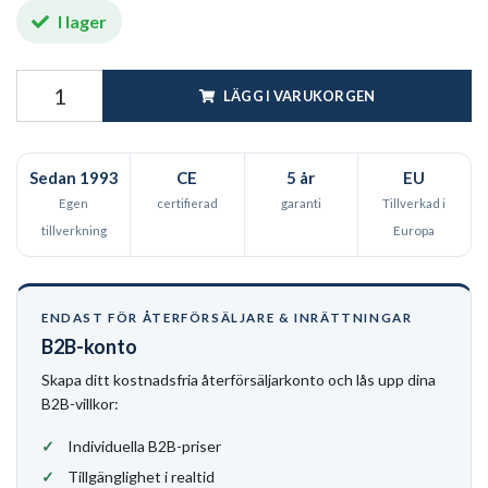
I lager
LÄGG I VARUKORGEN
Sedan 1993
CE
5 år
EU
Egen
certifierad
garanti
Tillverkad i
tillverkning
Europa
ENDAST FÖR ÅTERFÖRSÄLJARE & INRÄTTNINGAR
B2B-konto
Skapa ditt kostnadsfria återförsäljarkonto och lås upp dina
B2B-villkor:
Individuella B2B-priser
Tillgänglighet i realtid