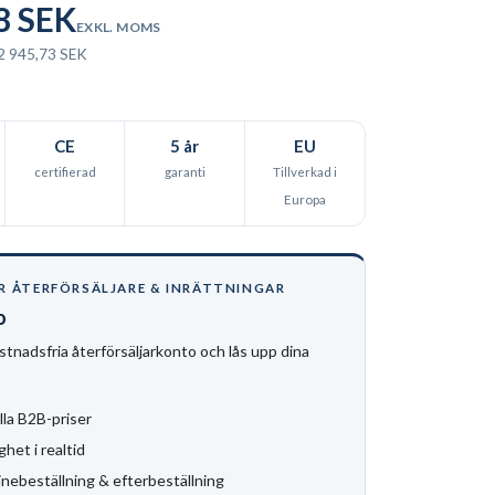
8 SEK
EXKL. MOMS
 2 945,73 SEK
CE
5 år
EU
certifierad
garanti
Tillverkad i
Europa
R ÅTERFÖRSÄLJARE & INRÄTTNINGAR
o
stnadsfria återförsäljarkonto och lås upp dina
lla B2B-priser
ghet i realtid
inebeställning & efterbeställning