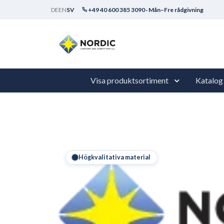
DE
EN
SV
+49 40 600 385 3090 · Mån–Fre rådgivning
Visa produktsortiment
Katalog
Högkvalitativa material