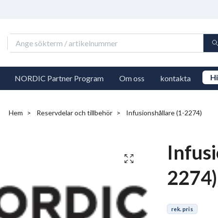
Hi
NORDIC Partner Program
Om oss
kontakta
Hem
Reservdelar och tillbehör
Infusionshållare (1-2274)
Infusi
2274)
rek. pris