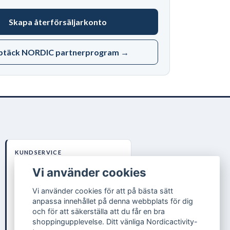
Skapa återförsäljarkonto
ptäck NORDIC partnerprogram →
KUNDSERVICE
B2B-VILLKOR
Vi använder cookies
+49 40 600 385 3090
Vi använder cookies för att på bästa sätt
info@nordiccare.de
anpassa innehållet på denna webbplats för dig
Nordic Activity AB
och för att säkerställa att du får en bra
Lokegatan 5, 263 37 Höganäs (SE)
shoppingupplevelse. Ditt vänliga Nordicactivity-