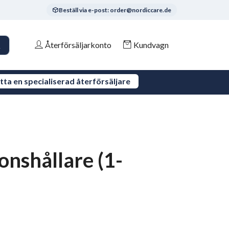
Beställ via e-post: order@nordiccare.de
Återförsäljarkonto
Kundvagn
tta en specialiserad återförsäljare
onshållare (1-