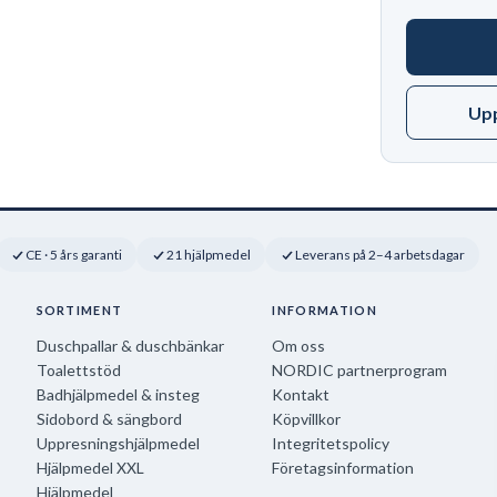
Up
CE · 5 års garanti
21 hjälpmedel
Leverans på 2–4 arbetsdagar
SORTIMENT
INFORMATION
Duschpallar & duschbänkar
Om oss
Toalettstöd
NORDIC partnerprogram
Badhjälpmedel & insteg
Kontakt
Sidobord & sängbord
Köpvillkor
Uppresningshjälpmedel
Integritetspolicy
Hjälpmedel XXL
Företagsinformation
Hjälpmedel