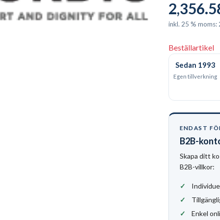
2,356.5
inkl. 25 % moms:
Beställartikel
Sedan 1993
Egen tillverkning
ENDAST FÖ
B2B-kont
Skapa ditt ko
B2B-villkor:
Individue
Tillgängli
Enkel onl