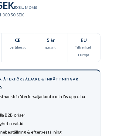
 SEK
EXKL. MOMS
 1 000,50 SEK
CE
5 år
EU
certifierad
garanti
Tillverkad i
Europa
R ÅTERFÖRSÄLJARE & INRÄTTNINGAR
o
stnadsfria återförsäljarkonto och lås upp dina
lla B2B-priser
ghet i realtid
inebeställning & efterbeställning