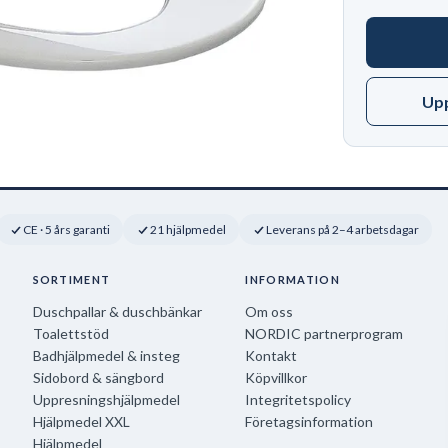
Up
CE · 5 års garanti
21 hjälpmedel
Leverans på 2–4 arbetsdagar
SORTIMENT
INFORMATION
Duschpallar & duschbänkar
Om oss
Toalettstöd
NORDIC partnerprogram
Badhjälpmedel & insteg
Kontakt
Sidobord & sängbord
Köpvillkor
Uppresningshjälpmedel
Integritetspolicy
Hjälpmedel XXL
Företagsinformation
Hjälpmedel