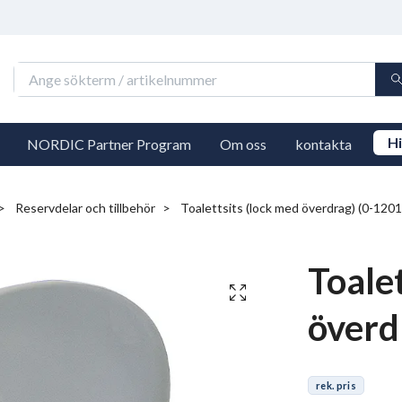
Hi
NORDIC Partner Program
Om oss
kontakta
Reservdelar och tillbehör
Toalettsits (lock med överdrag) (0-1201
Toalet
överd
rek. pris