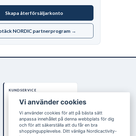
Skapa återförsäljarkonto
ptäck NORDIC partnerprogram →
KUNDSERVICE
B2B-VILLKOR
Vi använder cookies
+49 40 600 385 3090
Vi använder cookies för att på bästa sätt
info@nordiccare.de
anpassa innehållet på denna webbplats för dig
Nordic Activity AB
och för att säkerställa att du får en bra
Lokegatan 5, 263 37 Höganäs (SE)
shoppingupplevelse. Ditt vänliga Nordicactivity-