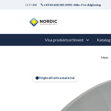
DE
EN
SV
+49 40 600 385 3090 · Mån–Fre rådgivning
Visa produktsortiment
Katalog
Hem
Högkvalitativa material