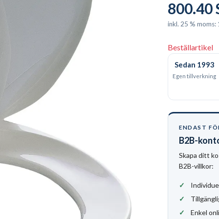
800.40
inkl. 25 % moms:
Beställartikel
Sedan 1993
Egen tillverkning
ENDAST FÖ
B2B-kont
Skapa ditt ko
B2B-villkor:
Individue
Tillgängli
Enkel onl