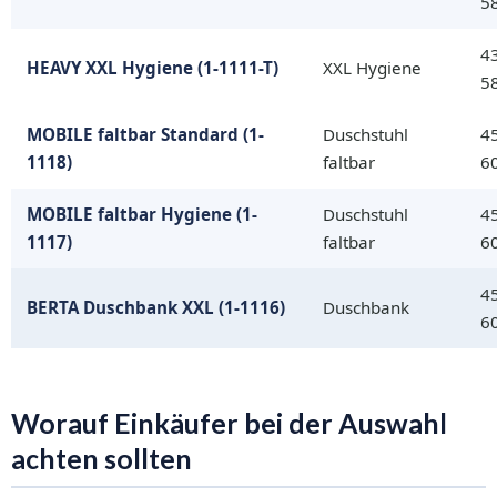
5
4
HEAVY XXL Hygiene (1-1111-T)
XXL Hygiene
5
MOBILE faltbar Standard (1-
Duschstuhl
4
1118)
faltbar
6
MOBILE faltbar Hygiene (1-
Duschstuhl
4
1117)
faltbar
6
4
BERTA Duschbank XXL (1-1116)
Duschbank
6
Worauf Einkäufer bei der Auswahl
achten sollten