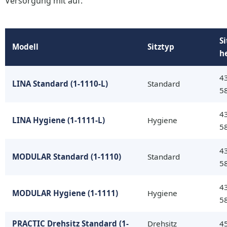
Versorgung mit auf:
S
Modell
Sitztyp
h
4
LINA Standard (1-1110-L)
Standard
5
4
LINA Hygiene (1-1111-L)
Hygiene
5
4
MODULAR Standard (1-1110)
Standard
5
4
MODULAR Hygiene (1-1111)
Hygiene
5
PRACTIC Drehsitz Standard (1-
Drehsitz
4