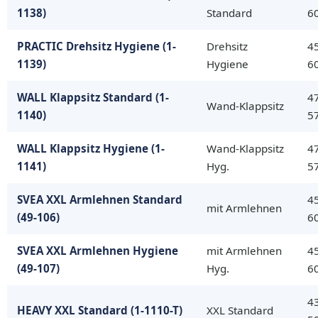
1138)
Standard
6
PRACTIC Drehsitz Hygiene (1-
Drehsitz
4
1139)
Hygiene
6
WALL Klappsitz Standard (1-
4
Wand-Klappsitz
1140)
5
WALL Klappsitz Hygiene (1-
Wand-Klappsitz
4
1141)
Hyg.
5
SVEA XXL Armlehnen Standard
4
mit Armlehnen
(49-106)
6
SVEA XXL Armlehnen Hygiene
mit Armlehnen
4
(49-107)
Hyg.
6
4
HEAVY XXL Standard (1-1110-T)
XXL Standard