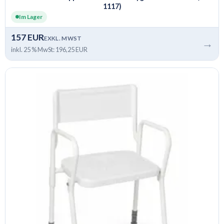
1117)
Im Lager
157 EUR
EXKL. MWST
→
inkl. 25 % MwSt: 196,25 EUR